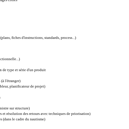
plans, fiches d'instructions, standards, process...)
tionnelle...)
n de type et série d'un produit
(à l'étranger)
leur, planificateur de projet)
n
istre sur structure)
s et résolution des retours avec techniques de priorisation)
s (dans le cadre du nautisme)