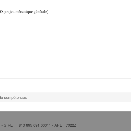
O, projet, mécanique générale)
de compétences
ly - SIRET : 813 895 091 00011 - APE : 7022Z