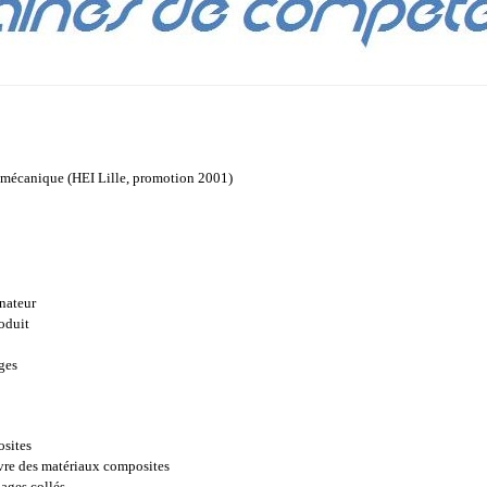
n mécanique (HEI Lille, promotion 2001)
nateur
oduit
ges
osites
vre des matériaux composites
ages collés